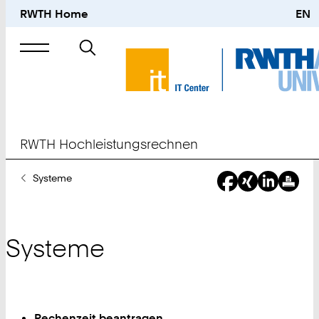
RWTH Home
EN
Suche
nach
RWTH Hochleistungsrechnen
Sie
Systeme
sind
hier:
Systeme
Rechenzeit beantragen