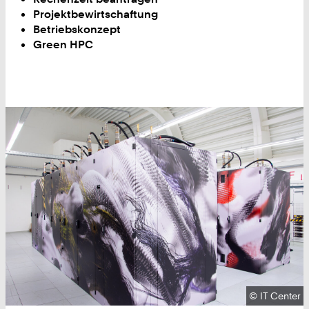
Projektbewirtschaftung
Betriebskonzept
Green HPC
Urheberrech
©
IT Center