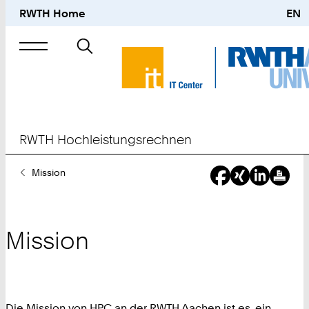
RWTH Home
EN
Suche
nach
RWTH Hochleistungsrechnen
Sie
Mission
sind
hier:
Mission
Die Mission von HPC an der RWTH Aachen ist es, ein